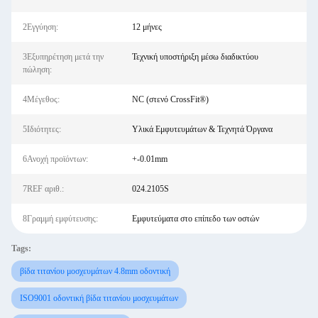
2Εγγύηση:
12 μήνες
3Εξυπηρέτηση μετά την
Τεχνική υποστήριξη μέσω διαδικτύου
πώληση:
4Μέγεθος:
NC (στενό CrossFit®)
5Ιδιότητες:
Υλικά Εμφυτευμάτων & Τεχνητά Όργανα
6Ανοχή προϊόντων:
+-0.01mm
7REF αριθ.:
024.2105S
8Γραμμή εμφύτευσης:
Εμφυτεύματα στο επίπεδο των οστών
Tags:
βίδα τιτανίου μοσχευμάτων 4.8mm οδοντική
ISO9001 οδοντική βίδα τιτανίου μοσχευμάτων