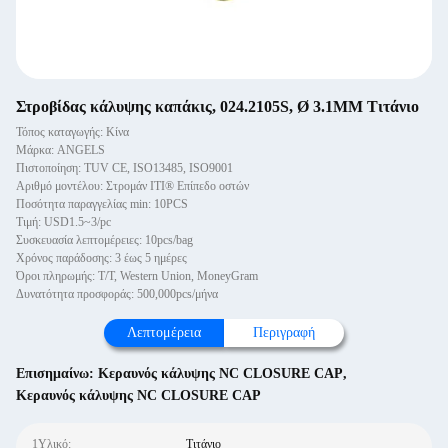
Στροβίδας κάλυψης καπάκις, 024.2105S, Ø 3.1MM Τιτάνιο
Τόπος καταγωγής: Κίνα
Μάρκα: ANGELS
Πιστοποίηση: TUV CE, ISO13485, ISO9001
Αριθμό μοντέλου: Στρομάν ITI® Επίπεδο οστών
Ποσότητα παραγγελίας min: 10PCS
Τιμή: USD1.5~3/pc
Συσκευασία λεπτομέρειες: 10pcs/bag
Χρόνος παράδοσης: 3 έως 5 ημέρες
Όροι πληρωμής: T/T, Western Union, MoneyGram
Δυνατότητα προσφοράς: 500,000pcs/μήνα
Λεπτομέρεια
Περιγραφή
Επισημαίνω:
Κεραυνός κάλυψης NC CLOSURE CAP
,
Κεραυνός κάλυψης NC CLOSURE CAP
1Υλικό:
Τιτάνιο