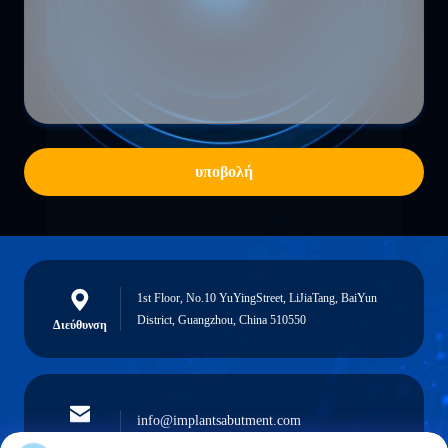
υποβολή
1st Floor, No.10 YuYingStreet, LiJiaTang, BaiYun
District, Guangzhou, China 510550
Διεύθυνση
info@implantsabutment.com
Ηλεκτρονικό
angels.dentalcenter@gmail.com