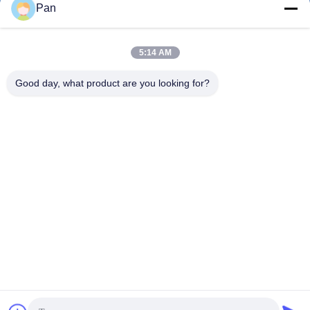
ταχυδρομείο
Pan
5:14 AM
+86-13678907329
Good day, what product are you looking for?
Τηλέφωνο
ANGELS Dental Implant Solutions Center
ANGELS Dental Implant Solutions Center