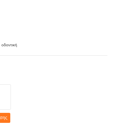
 οδοντική
σης