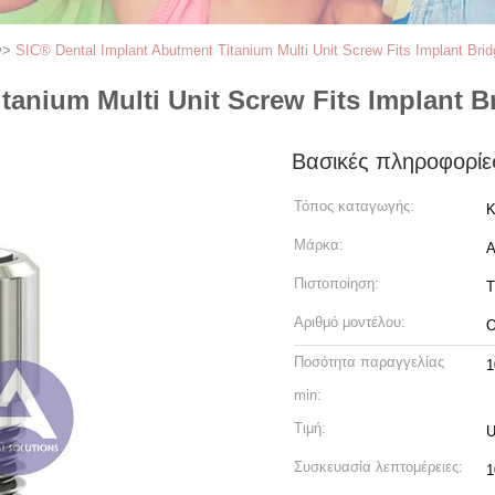
ν
>
SIC® Dental Implant Abutment Titanium Multi Unit Screw Fits Implant Brid
tanium Multi Unit Screw Fits Implant B
Βασικές πληροφορίε
Τόπος καταγωγής:
Κ
Μάρκα:
Πιστοποίηση:
T
Αριθμό μοντέλου:
O
Ποσότητα παραγγελίας
1
min:
Τιμή:
U
Συσκευασία λεπτομέρειες:
1