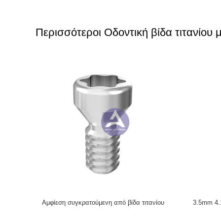
Περισσότεροι Οδοντική βίδα τιτανίου
εμφύτευμα
Arum Titanium Angled Screw No.1 (DS005)
Arum Tita
3/5.0/6.0mm
Compatible Nobel Biocare Active & Astra &
Compatible
DIO UF