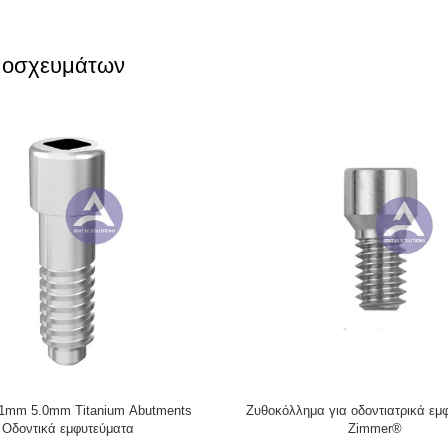
 μοσχευμάτων
nium Angled Screw No.18 (LM235)
Osstem® Dental Implant Abutment
 Dentsply Ankylosl® Balance Base
Multi Unit Screw Fits Mini/Reg
Narrow
4.0/5.0/6.0mm