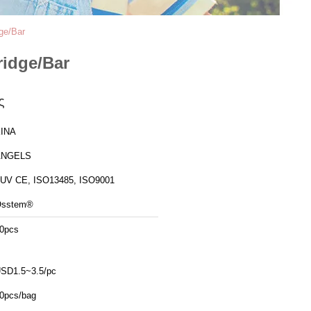
ge/Bar
ridge/Bar
ς
ΙΝΑ
ANGELS
UV CE, ISO13485, ISO9001
sstem®
0pcs
SD1.5~3.5/pc
0pcs/bag