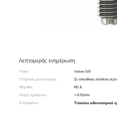
Λεπτομερής ενημέρωση
Υλικό:
τιτάνιο Gr5
Υπηρεσία μεταπώλησης:
Σε απευθείας σύνδεση τεχν
Μέγεθος:
M1.6
Ανοχή προϊόντων:
+-0.01mm
Επισημαίνω:
Τιτανίου οδοντιατρικό 