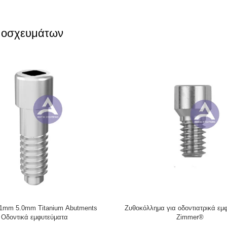
 μοσχευμάτων
nium Angled Screw No.18 (LM235)
SIC® Dental Implant Abutment Tita
 Dentsply Ankylosl® Balance Base
Unit Screw Fits Implant Bridg
Narrow