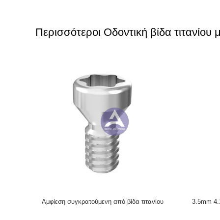
Περισσότεροι Οδοντική βίδα τιτανίου
εμφύτευμα
Arum Titanium Angled Screw No.1 (DS005)
Arum Tita
3/5.0/6.0mm
Compatible Nobel Biocare Active & Astra &
Compatible
DIO UF