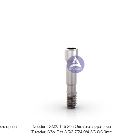
nium Multi
Osstem® Dental Implant Abutment Titanium
Αμφίεση σ
e/Bar
Multi Unit Screw Fits Mini/Regular &
4.0/5.0/6.0mm