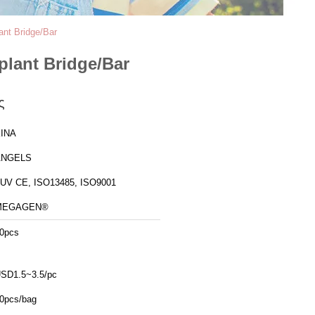
nt Bridge/Bar
lant Bridge/Bar
ς
ΙΝΑ
ANGELS
UV CE, ISO13485, ISO9001
MEGAGEN®
0pcs
SD1.5~3.5/pc
0pcs/bag