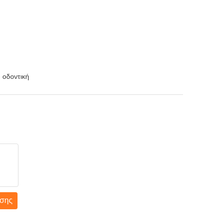
 οδοντική
σης