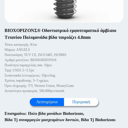
ΒΙΟΧΟΡΙΖΟΝΣ® Οδοντιατρικό εμφυτευματικό άμβλαιο
Τιτανίου Πολυμονάδα βίδα ταιριάζει 4.8mm
Τόπος καταγωγής: Κίνα
Μάρκα: ANGELS
Πιστοποίηση: TUV CE, ISO13485, ISO9001
Αριθμό μοντέλου: BIOHORIZONS®
Ποσότητα παραγγελίας min: 10pcs
Τιμή: USD1.5~3.5/pc
Συσκευασία λεπτομέρειες: 10pcs/bag
Χρόνος παράδοσης: 3~5 ημέρες
Όροι πληρωμής: T/T, Western Union, MoneyGram
Δυνατότητα προσφοράς: 500,000pcs/month
Λεπτομέρεια
Περιγραφή
Επισημαίνω:
Πολυ βίδα μονάδων Biohorizons
,
Βίδα Tj συναρμογών μοσχευμάτων δοντιών
,
Βίδα Tj Biohorizons