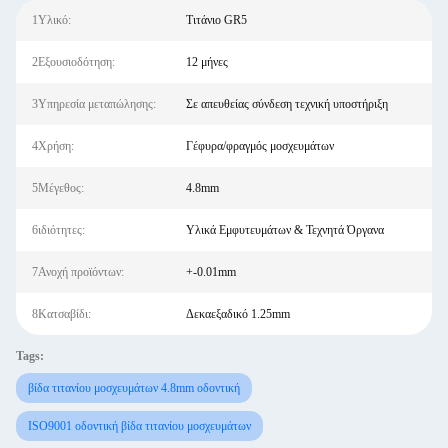
1Υλικό:
Τιτάνιο GR5
2Εξουσιοδότηση:
12 μήνες
3Υπηρεσία μεταπώλησης:
Σε απευθείας σύνδεση τεχνική υποστήριξη
4Χρήση:
Γέφυρα/φραγμός μοσχευμάτων
5Μέγεθος:
4.8mm
6ιδιότητες:
Υλικά Εμφυτευμάτων & Τεχνητά Όργανα
7Ανοχή προϊόντων:
+-0.01mm
8Κατσαβίδι:
Δεκαεξαδικό 1.25mm
Tags:
βίδα τιτανίου μοσχευμάτων 4.8mm οδοντική
ISO9001 οδοντική βίδα τιτανίου μοσχευμάτων