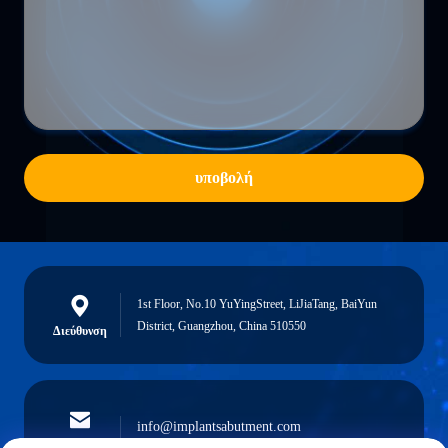
υποβολή
1st Floor, No.10 YuYingStreet, LiJiaTang, BaiYun
District, Guangzhou, China 510550
Διεύθυνση
info@implantsabutment.com
Ηλεκτρονικό