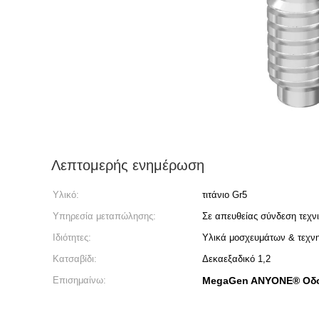
Λεπτομερής ενημέρωση
Υλικό:
τιτάνιο Gr5
Υπηρεσία μεταπώλησης:
Σε απευθείας σύνδεση τεχν
Ιδιότητες:
Υλικά μοσχευμάτων & τεχν
Κατσαβίδι:
Δεκαεξαδικό 1,2
Επισημαίνω:
MegaGen ANYONE® Οδον