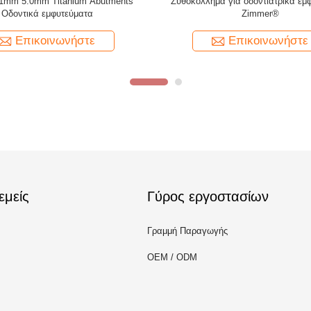
nium Angled Screw No.18 (LM235)
SIC® Dental Implant Abutment Tita
 Dentsply Ankylosl® Balance Base
Unit Screw Fits Implant Bridg
Narrow
Επικοινωνήστε
Επικοινωνήστε
εμείς
Γύρος εργοστασίων
Γραμμή Παραγωγής
OEM / ODM