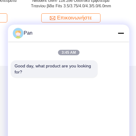
nium Multi
Osstem® Dental Implant Abutment Titanium
Αμφίεση σ
e/Bar
Multi Unit Screw Fits Mini/Regular &
4.0/5.0/6.0mm
Επικοινωνήστε
Pan
3:45 AM
Good day, what product are you looking 
for?
Στείλτε μας μήνυμα
Send