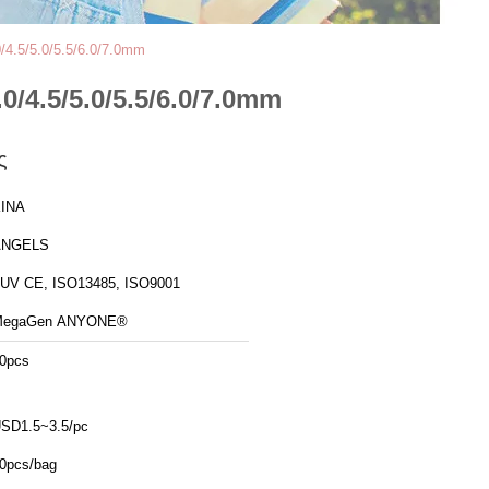
4.5/5.0/5.5/6.0/7.0mm
/4.5/5.0/5.5/6.0/7.0mm
ς
ΙΝΑ
ANGELS
UV CE, ISO13485, ISO9001
MegaGen ANYONE®
0pcs
SD1.5~3.5/pc
0pcs/bag