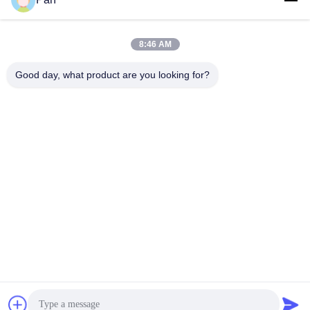
8:46 AM
+86-13678907329
Good day, what product are you looking for?
Τηλέφωνο
ANGELS Dental Implant Solutions Center
ANGELS Dental Implant Solutions Center
Πάρτε την καλύτερη τιμή
Λάβετε μια προσφορά