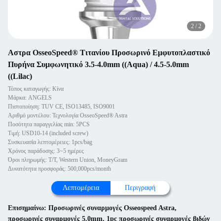
2
/
2
Αστρα OsseoSpeed® Τιτανίου Προσωρινό Εμφυτοπλαστικό
Πυρήνα Συμφωνητικό 3.5-4.0mm ((Aqua) / 4.5-5.0mm
((Lilac)
Τόπος καταγωγής: Κίνα
Μάρκα: ANGELS
Πιστοποίηση: TUV CE, ISO13485, ISO9001
Αριθμό μοντέλου: Τεχνολογία OsseoSpeed® Astra
Ποσότητα παραγγελίας min: 5PCS
Τιμή: USD10-14 (included screw)
Συσκευασία λεπτομέρειες: 1pcs/bag
Χρόνος παράδοσης: 3~5 ημέρες
Όροι πληρωμής: T/T, Western Union, MoneyGram
Δυνατότητα προσφοράς: 500,000pcs/month
Λεπτομέρεια
Περιγραφή
Επισημαίνω:
Προσωρινές συναρμογές Osseospeed Astra
,
προσωρινές συναρμογές 5.0mm
,
1pc προσωρινές συναρμογές βιδών