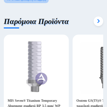
Παρόμοια Προϊόντα
MIS Seven® Titanium Temporary
Osstem GS(TS)® Τιτ
Abutment συμβατό RP 3,5 mm/ WP
προεξοχή συμβατή με