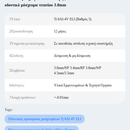
οδοντικό μόσχευμα τιτανίου 3.0mm
1Υλικό:
Ti 6AI-4V ELI (Βαθμός 5)
2Εξουσιοδότηση:
12 μήνες
3Υπηρεσία μεταπώλησης:
Σε απευθείας σύνδεση τεχνική υποστήριξη
4Σύνδεση:
Δέσμευση & μη-δέσμευση
3.0mm/NP 3.4mm/RP 3.8mm/WP
5Συμβατός:
4.5mm/5.5mm
6ιδιότητες:
Υλικά Εμφυτευμάτων & Τεχνητά Όργανα
7Ανοχή προϊόντων:
+-0.01mm
Tags:
Οδοντικός προσωρινός μοσχευμάτων Tj 6AI 4V ELI