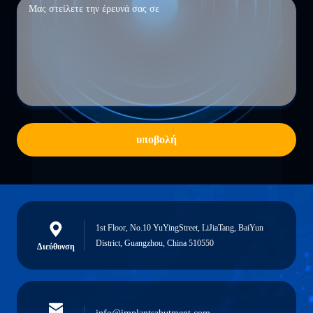
υποβολή
1st Floor, No.10 YuYingStreet, LiJiaTang, BaiYun
District, Guangzhou, China 510550
Διεύθυνση