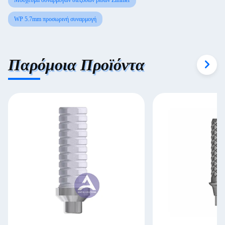
Μόσχευμα συναρμογών διεξόδων βιδών Zimmer
WP 5.7mm προσωρινή συναρμογή
Παρόμοια Προϊόντα