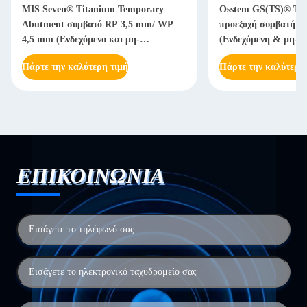
MIS Seven® Titanium Temporary
Osstem GS(TS)® Τιτ
Abutment συμβατό RP 3,5 mm/ WP
προεξοχή συμβατή με
4,5 mm (Ενδεχόμενο και μη-
(Ενδεχόμενη & μη-Ε
Ενδεχόμενο)
Πάρτε την καλύτερη τιμή
Πάρτε την καλύτερη
ΕΠΙΚΟΙΝΩΝΙΑ