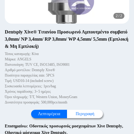
2
/
2
Dentsply Xive® Τιτανίου Προσωρινό Αμπουτμέντο συμβατό
3,0mm/ NP 3,4mm/ RP 3,8mm/ WP 4,5mm/ 5,5mm (Εμπλοκή
& Μη Εμπλοκή)
Τόπος καταγωγής: Κίνα
Μάρκα: ANGELS
Πιστοποίηση: TUV CE, ISO13485, ISO9001
Αριθμό μοντέλου: Dentsply Xive®
Ποσότητα παραγγελίας min: 5PCS
Τιμή: USD10-14 (included screw)
Συσκευασία λεπτομέρειες: 1pcs/bag
Χρόνος παράδοσης: 3~5 ημέρες
Όροι πληρωμής: T/T, Western Union, MoneyGram
Δυνατότητα προσφοράς: 500,000pcs/month
Λεπτομέρεια
Περιγραφή
Επισημαίνω:
Οδοντικός προσωρινός μοσχευμάτων Xive Dentsply
,
Οδοντικό μόσχευμα Xive Dentsply
,