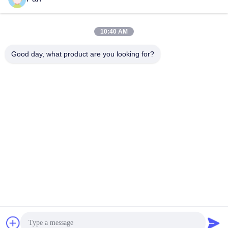
10:40 AM
+86-13678907329
Good day, what product are you looking for?
Τηλέφωνο
ANGELS Dental Implant Solutions Center
ANGELS Dental Implant Solutions Center
Πάρτε την καλύτερη τιμή
Λάβετε μια προσφορά