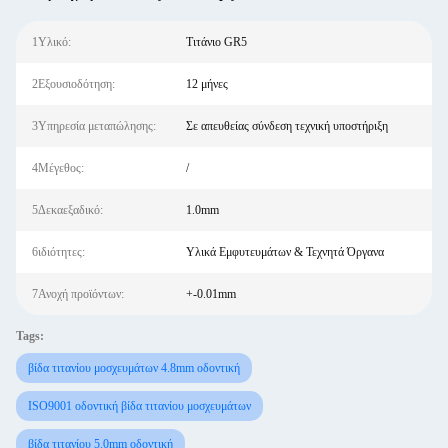
1Υλικό:
Τιτάνιο GR5
2Εξουσιοδότηση:
12 μήνες
3Υπηρεσία μεταπώλησης:
Σε απευθείας σύνδεση τεχνική υποστήριξη
4Μέγεθος:
/
5Δεκαεξαδικό:
1.0mm
6ιδιότητες:
Υλικά Εμφυτευμάτων & Τεχνητά Όργανα
7Ανοχή προϊόντων:
+-0.01mm
Tags:
βίδα τιτανίου μοσχευμάτων 4.8mm οδοντική
ISO9001 οδοντική βίδα τιτανίου μοσχευμάτων
βίδα τιτανίου 5.0mm οδοντική