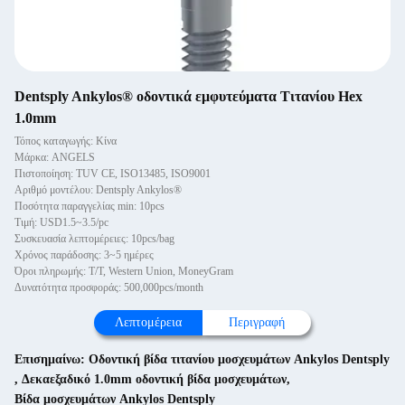
Dentsply Ankylos® οδοντικά εμφυτεύματα Τιτανίου Hex
1.0mm
Τόπος καταγωγής: Κίνα
Μάρκα: ANGELS
Πιστοποίηση: TUV CE, ISO13485, ISO9001
Αριθμό μοντέλου: Dentsply Ankylos®
Ποσότητα παραγγελίας min: 10pcs
Τιμή: USD1.5~3.5/pc
Συσκευασία λεπτομέρειες: 10pcs/bag
Χρόνος παράδοσης: 3~5 ημέρες
Όροι πληρωμής: T/T, Western Union, MoneyGram
Δυνατότητα προσφοράς: 500,000pcs/month
Λεπτομέρεια
Περιγραφή
Επισημαίνω:
Οδοντική βίδα τιτανίου μοσχευμάτων Ankylos Dentsply
,
Δεκαεξαδικό 1.0mm οδοντική βίδα μοσχευμάτων
,
Βίδα μοσχευμάτων Ankylos Dentsply