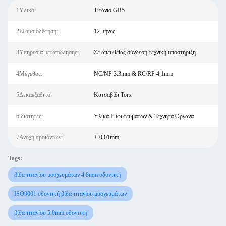
1Υλικό:
Τιτάνιο GR5
2Εξουσιοδότηση:
12 μήνες
3Υπηρεσία μεταπώλησης:
Σε απευθείας σύνδεση τεχνική υποστήριξη
4Μέγεθος:
NC/NP 3.3mm & RC/RP 4.1mm
5Δεκαεξαδικό:
Κατσαβίδι Torx
6ιδιότητες:
Υλικά Εμφυτευμάτων & Τεχνητά Όργανα
7Ανοχή προϊόντων:
+-0.01mm
Tags:
βίδα τιτανίου μοσχευμάτων 4.8mm οδοντική
ISO9001 οδοντική βίδα τιτανίου μοσχευμάτων
βίδα τιτανίου 5.0mm οδοντική