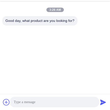
3:26 AM
+86-13678907329
Good day, what product are you looking for?
Τηλέφωνο
ANGELS Dental Implant Solutions Center
ANGELS Dental Implant Solutions Center
Πάρτε την καλύτερη τιμή
Λάβετε μια προσφορά