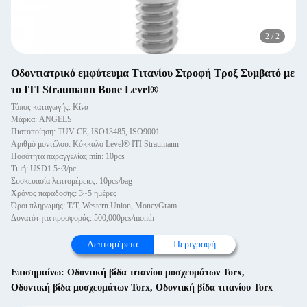
2
/
2
Οδοντιατρικό εμφύτευμα Τιτανίου Στροφή Τροξ Συμβατό με
το ITI Straumann Bone Level®
Τόπος καταγωγής: Κίνα
Μάρκα: ANGELS
Πιστοποίηση: TUV CE, ISO13485, ISO9001
Αριθμό μοντέλου: Κόκκαλο Level® ITI Straumann
Ποσότητα παραγγελίας min: 10pcs
Τιμή: USD1.5~3/pc
Συσκευασία λεπτομέρειες: 10pcs/bag
Χρόνος παράδοσης: 3~5 ημέρες
Όροι πληρωμής: T/T, Western Union, MoneyGram
Δυνατότητα προσφοράς: 500,000pcs/month
Λεπτομέρεια
Περιγραφή
Επισημαίνω:
Οδοντική βίδα τιτανίου μοσχευμάτων Torx
,
Οδοντική βίδα μοσχευμάτων Torx
,
Οδοντική βίδα τιτανίου Torx