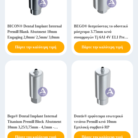
BICON® Dental Implant Internal
BEGO® δεσμεύοντας το οδοντικό
Premill Blank Abutment 10mm
μόσχευμα 3.75mm κενά
Engaging 2,0mm/ 2,5mm/ 3,0mm
συναρμογών Tj 6AI 4V ELI Premill
4.1mm 4.5mm
Πάρτε την καλύτερη τιμή
Πάρτε την καλύτερη τιμή
Bego® Dental Implant Internal
Dentis® εμφύτευμα εσωτερικό
Titanium Premill Block Abutment
τιτάνιο Premill κενό 10mm
10mm 3,25/3,75mm - 4,1mm -
Εμπλοκή συμβατό RP
4,5mm - 5,5mm
Πάρτε την καλύτερη τιμή
Πάρτε την καλύτερη τιμή