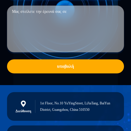
υποβολή
1st Floor, No.10 YuYingStreet, LiJiaTang, BaiYun
District, Guangzhou, China 510550
Διεύθυνση