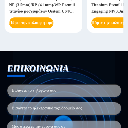
NP (3.5mm)/RP (4.1mm)/WP Premill
Titanium Premill B
τιτανίου μοσχευμάτων Osstem US®
Engaging NP(3,3mm
(5.1mm)
Πάρτε την καλύτερη τιμή
Πάρτε την καλύτερη
ΕΠΙΚΟΙΝΩΝΙΑ