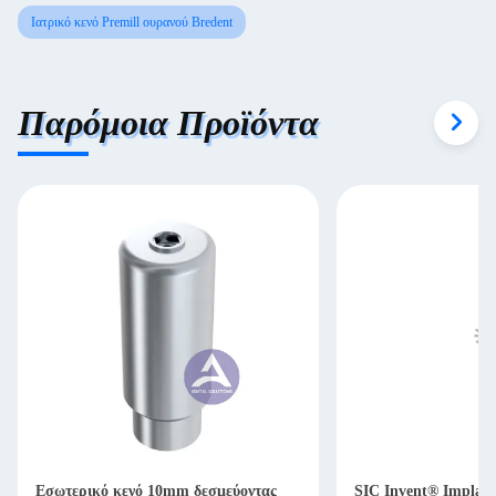
Ιατρικό κενό Premill ουρανού Bredent
Παρόμοια Προϊόντα
Εσωτερικό κενό 10mm δεσμεύοντας
SIC Invent® Implant