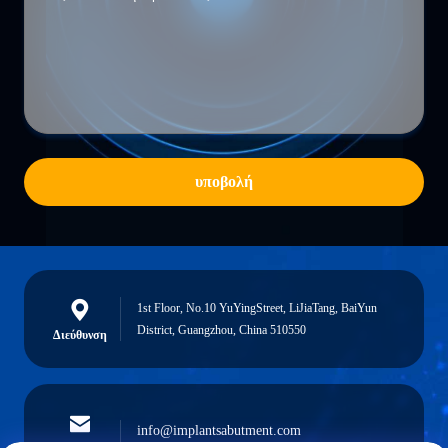
υποβολή
1st Floor, No.10 YuYingStreet, LiJiaTang, BaiYun
District, Guangzhou, China 510550
Διεύθυνση
info@implantsabutment.com