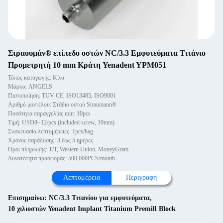
Στραουμάν® επίπεδο οστών NC/3.3 Εμφυτεύματα Τιτάνιο
Προμετρητή 10 mm Κράτη Yenadent YPM051
Τόπος καταγωγής: Κίνα
Μάρκα: ANGELS
Πιστοποίηση: TUV CE, ISO13485, ISO9001
Αριθμό μοντέλου: Στάδιο οστού Straumann®
Ποσότητα παραγγελίας min: 10pcs
Τιμή: USD8~12/pcs (included screw, 10mm)
Συσκευασία λεπτομέρειες: 1pcs/bag
Χρόνος παράδοσης: 3 έως 5 ημέρες
Όροι πληρωμής: T/T, Western Union, MoneyGram
Δυνατότητα προσφοράς: 500,000PCS/month
Λεπτομέρεια
Περιγραφή
Επισημαίνω:
NC/3.3 Τιτανίου για εμφυτεύματα
,
10 χιλιοστών Yenadent Implant Titanium Premill Block