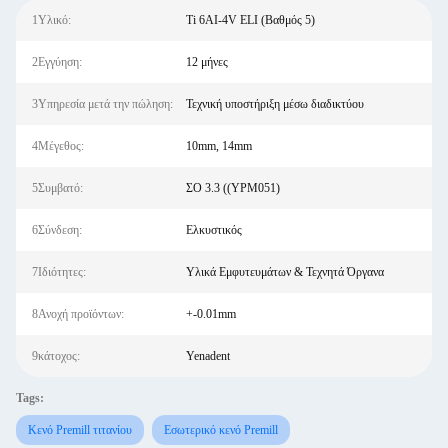
1Υλικό:
Ti 6AI-4V ELI (Βαθμός 5)
2Εγγύηση:
12 μήνες
3Υπηρεσία μετά την πώληση:
Τεχνική υποστήριξη μέσω διαδικτύου
4Μέγεθος:
10mm, 14mm
5Συμβατό:
ΣΟ 3.3 ((YPM051)
6Σύνδεση:
Ελκυστικός
7Ιδιότητες:
Υλικά Εμφυτευμάτων & Τεχνητά Όργανα
8Ανοχή προϊόντων:
+-0.01mm
9κάτοχος:
Yenadent
Tags:
Κενό Premill τιτανίου
Εσωτερικό κενό Premill