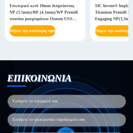
Εσωτερικό κενό 10mm δεσμεύοντας
SIC Invent® Implant
NP (3.5mm)/RP (4.1mm)/WP Premill
Titanium Premill B
τιτανίου μοσχευμάτων Osstem US®
Engaging NP(3,3mm
(5.1mm)
Πάρτε την καλύτερη τιμή
Πάρτε την καλύτερη
ΕΠΙΚΟΙΝΩΝΙΑ