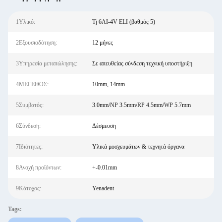
1Υλικό:
Tj 6AI-4V ELI (βαθμός 5)
2Εξουσιοδότηση:
12 μήνες
3Υπηρεσία μεταπώλησης:
Σε απευθείας σύνδεση τεχνική υποστήριξη
4ΜΕΓΕΘΟΣ:
10mm, 14mm
5Συμβατός:
3.0mm/NP 3.5mm/RP 4.5mm/WP 5.7mm
6Σύνδεση:
Δέσμευση
7Ιδιότητες:
Υλικά μοσχευμάτων & τεχνητά όργανα
8Ανοχή προϊόντων:
+-0.01mm
9Κάτοχος:
Yenadent
Tags: