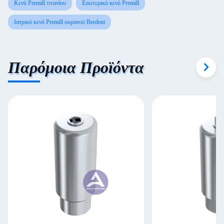
Κενό Premill τιτανίου
Εσωτερικό κενό Premill
Ιατρικό κενό Premill ουρανού Bredent
Παρόμοια Προϊόντα