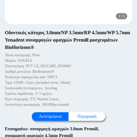
2
/
3
Οδοντικός κάτοχος 3.0mm/NP 3.5mm/RP 4.5mm/WP 5.7mm
Yenadent συναρμογών φραγμών Premill μοσχευμάτων
BioHorizons®
Τόπος καταγωγής: Κίνα
Μάρκα: ANGELS
Πιστοποίηση: TUV CE, ISO13485, ISO9001
Αριθμό μοντέλου: BioHorizons®
Ποσότητα παραγγελίας min: 10PCS
Τιμή: USD8~12/pcs (included screw, 10mm)
Συσκευασία λεπτομέρειες: 1pcs/bag
Χρόνος παράδοσης: 3~5 ημέρες
Όροι πληρωμής: T/T, Western Union,
Δυνατότητα προσφοράς: 500,000pcs/month
Λεπτομέρεια
Περιγραφή
Επισημαίνω:
συναρμογή φραγμών 3.0mm Premill
,
συναρμογή φραγμών 4.5mm Premill