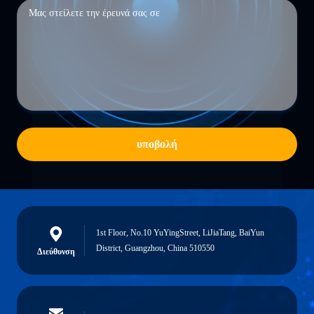
υποβολή
1st Floor, No.10 YuYingStreet, LiJiaTang, BaiYun
District, Guangzhou, China 510550
Διεύθυνση