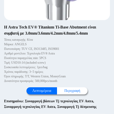
Η Astra Tech EV® Titanium Ti-Base Abutment είναι
συμβατή με 3.0mm/3.6mm/4.2mm/4.8mm/5.4mm
Τόπος καταγωγής: Κίνα
Μάρκα: ANGELS
Πιστοποίηση: TUV CE, ISO13485, ISO9001
Αριθμό μοντέλου: Τεχνολογία EV® Astra
Ποσότητα παραγγελίας min: 5PCS
Τιμή: USD10-14 (included screw)
Συσκευασία λεπτομέρειες: 1pcs/bag
Χρόνος παράδοσης: 3~5 ημέρες
Όροι πληρωμής: T/T, Western Union, MoneyGram
Δυνατότητα προσφοράς: 500,000pcs/month
Λεπτομέρεια
Περιγραφή
Επισημαίνω:
Συναρμογή βάσεων Tj τεχνολογίας EV Astra
,
Συναρμογή τεχνολογίας EV Astra
,
Συναρμογή Tj δέσμευσης