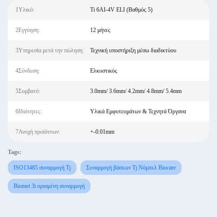
1Υλικό:
Ti 6AI-4V ELI (Βαθμός 5)
2Εγγύηση:
12 μήνες
3Υπηρεσία μετά την πώληση:
Τεχνική υποστήριξη μέσω διαδικτύου
4Σύνδεση:
Ελκυστικός
5Συμβατό:
3.0mm/ 3.6mm/ 4.2mm/ 4.8mm/ 5.4mm
6Ιδιότητες:
Υλικά Εμφυτευμάτων & Τεχνητά Όργανα
7Ανοχή προϊόντων:
+-0.01mm
Tags:
ISO13485 συναρμογή Tj
Συναρμογή βάσεων Tj Νόμπελ Biocare
Biomet 3i ορισμένη συναρμογή