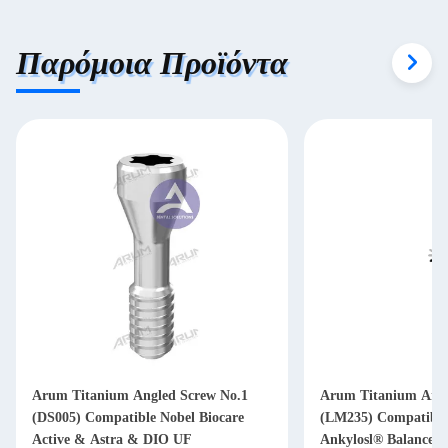
Αφήστε ένα μήνυμα
Παρόμοια Προϊόντα
We bellen je snel terug!
 No.1
Arum Titanium Angled Screw No.18
SIC® De
υποβολή
ocare
(LM235) Compatible Dentsply
Titanium
Ankylosl® Balance Base Narrow
Implant 