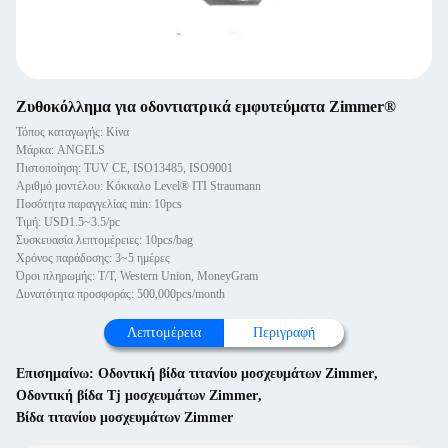
Ζυθοκόλλημα για οδοντιατρικά εμφυτεύματα Zimmer®
Τόπος καταγωγής: Κίνα
Μάρκα: ANGELS
Πιστοποίηση: TUV CE, ISO13485, ISO9001
Αριθμό μοντέλου: Κόκκαλο Level® ITI Straumann
Ποσότητα παραγγελίας min: 10pcs
Τιμή: USD1.5~3.5/pc
Συσκευασία λεπτομέρειες: 10pcs/bag
Χρόνος παράδοσης: 3~5 ημέρες
Όροι πληρωμής: T/T, Western Union, MoneyGram
Δυνατότητα προσφοράς: 500,000pcs/month
Λεπτομέρεια
Περιγραφή
Επισημαίνω:
Οδοντική βίδα τιτανίου μοσχευμάτων Zimmer
,
Οδοντική βίδα Tj μοσχευμάτων Zimmer
,
Βίδα τιτανίου μοσχευμάτων Zimmer