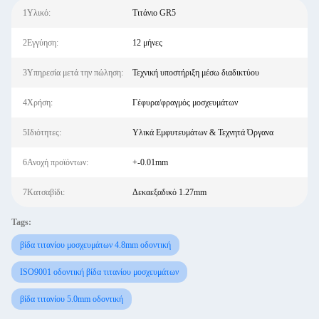
1Υλικό:
Τιτάνιο GR5
2Εγγύηση:
12 μήνες
3Υπηρεσία μετά την πώληση:
Τεχνική υποστήριξη μέσω διαδικτύου
4Χρήση:
Γέφυρα/φραγμός μοσχευμάτων
5Ιδιότητες:
Υλικά Εμφυτευμάτων & Τεχνητά Όργανα
6Ανοχή προϊόντων:
+-0.01mm
7Κατσαβίδι:
Δεκαεξαδικό 1.27mm
Tags:
βίδα τιτανίου μοσχευμάτων 4.8mm οδοντική
ISO9001 οδοντική βίδα τιτανίου μοσχευμάτων
βίδα τιτανίου 5.0mm οδοντική