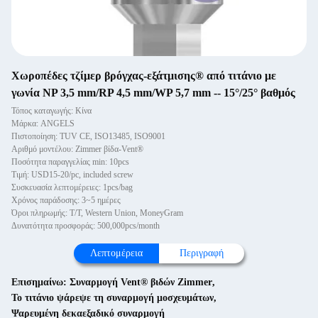
Χωροπέδες τζίμερ βρόγχας-εξάτμισης® από τιτάνιο με
γωνία NP 3,5 mm/RP 4,5 mm/WP 5,7 mm -- 15°/25° βαθμός
Τόπος καταγωγής: Κίνα
Μάρκα: ANGELS
Πιστοποίηση: TUV CE, ISO13485, ISO9001
Αριθμό μοντέλου: Zimmer βίδα-Vent®
Ποσότητα παραγγελίας min: 10pcs
Τιμή: USD15-20/pc, included screw
Συσκευασία λεπτομέρειες: 1pcs/bag
Χρόνος παράδοσης: 3~5 ημέρες
Όροι πληρωμής: T/T, Western Union, MoneyGram
Δυνατότητα προσφοράς: 500,000pcs/month
Λεπτομέρεια
Περιγραφή
Επισημαίνω:
Συναρμογή Vent® βιδών Zimmer
,
Το τιτάνιο ψάρεψε τη συναρμογή μοσχευμάτων
,
Ψαρευμένη δεκαεξαδικό συναρμογή