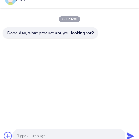
6:12 PM
+86-13678907329
Good day, what product are you looking for?
Τηλέφωνο
ANGELS Dental Implant Solutions Center
ANGELS Dental Implant Solutions Center
Πάρτε την καλύτερη τιμή
Λάβετε μια προσφορά