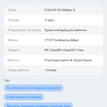
1Υλικό:
Ti 6AI-4V ELI (Βαθμός 5)
2Εγγύηση:
12 μήνες
3Υπηρεσία μετά την πώληση:
Τεχνική υποστήριξη μέσω διαδικτύου
4Βαθμός:
15°/25°/Συνηθισμένος βαθμός
5Συμβατό:
NP 3.5mm/RP 4.5mm/WP 5.7mm
6Ιδιότητες:
Υλικά Εμφυτευμάτων & Τεχνητά Όργανα
7Ανοχή προϊόντων:
+-0.01mm
Tags:
Το τιτάνιο ψάρεψε τη συναρμογή μοσχευμάτων
3.0mm ψαρευμένη συναρμογή
Ψαρευμένες Osseospeed συναρμογές τεχνολογίας Astra