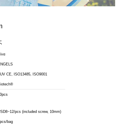
m
ς
ίνα
ANGELS
UV CE, ISO13485, ISO9001
iotech®
0pcs
SD8~12/pcs (included screw, 10mm)
pcs/bag