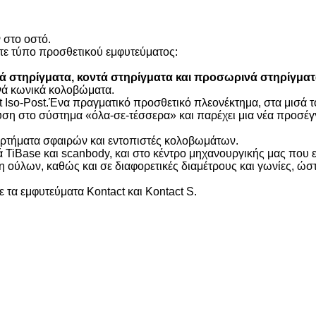
 στο οστό.
τε τύπο προσθετικού εμφυτεύματος:
ά στηρίγματα, κοντά στηρίγματα και προσωρινά στηρίγματ
ενά κωνικά κολοβώματα.
 Iso-Post.Ένα πραγματικό προσθετικό πλεονέκτημα, στα μισά τ
λύση στο σύστημα «όλα-σε-τέσσερα» και παρέχει μια νέα προσέ
ρτήματα σφαιρών και εντοπιστές κολοβωμάτων.
TiBase και scanbody, και στο κέντρο μηχανουργικής μας που 
η ούλων, καθώς και σε διαφορετικές διαμέτρους και γωνίες, ώσ
 τα εμφυτεύματα Kontact και Kontact S.