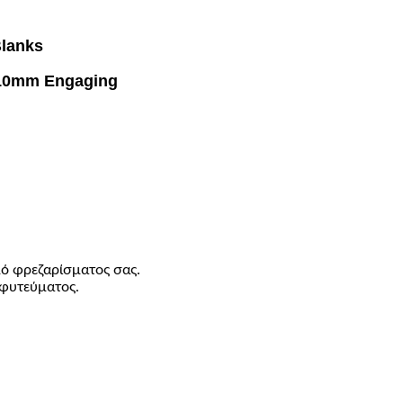
Blanks
t 10mm Engaging
ό φρεζαρίσματος σας.
μφυτεύματος.