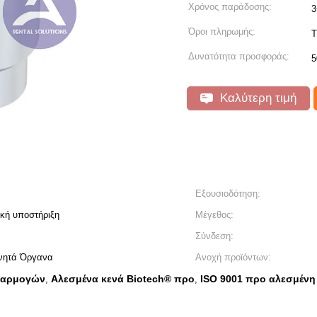
Χρόνος παράδοσης:
3
Όροι πληρωμής:
T
Δυνατότητα προσφοράς:
5
Καλύτερη τιμή
Εξουσιοδότηση:
ική υποστήριξη
Μέγεθος:
Σύνδεση:
νητά Όργανα
Ανοχή προϊόντων:
ναρμογών
Αλεσμένα κενά Biotech® προ
ISO 9001 προ αλεσμέν
,
,