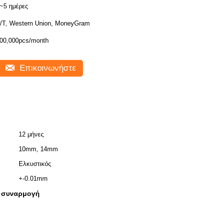
~5 ημέρες
/T, Western Union, MoneyGram
00,000pcs/month
Επικοινωνήστε
12 μήνες
10mm, 14mm
Ελκυστικός
+-0.01mm
η συναρμογή