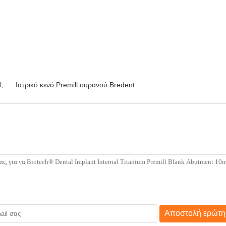
l
,
Ιατρικό κενό Premill ουρανού Bredent
Αποστολή ερώτη