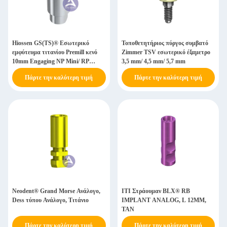
Hiossen GS(TS)® Εσωτερικό
Τοποθετητήριος πύργος συμβατό
εμφύτευμα τιτανίου Premill κενό
Zimmer TSV εσωτερικό έξαμετρο
10mm Engaging NP Mini/ RP
3,5 mm/ 4,5 mm/ 5,7 mm
Regular Custom Abutment
Πάρτε την καλύτερη τιμή
Πάρτε την καλύτερη τιμή
Neodent® Grand Morse Ανάλογο,
ΙΤΙ Στράουμαν BLX® RB
Dess τύπου Ανάλογο, Τιτάνιο
IMPLANT ANALOG, L 12MM,
TAN
Πάρτε την καλύτερη τιμή
Πάρτε την καλύτερη τιμή