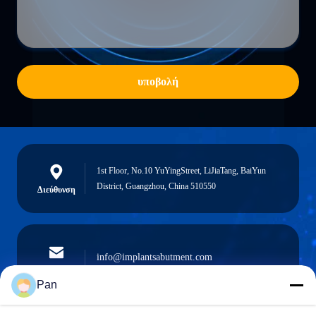
υποβολή
1st Floor, No.10 YuYingStreet, LiJiaTang, BaiYun
District, Guangzhou, China 510550
Διεύθυνση
info@implantsabutment.com
Ηλεκτρονικό
angels.dentalcenter@gmail.com
ταχυδρομείο
Pan