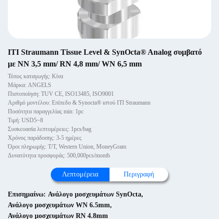
ITI Straumann Tissue Level & SynOcta® Analog συμβατό
με NN 3,5 mm/ RN 4,8 mm/ WN 6,5 mm
Τόπος καταγωγής: Κίνα
Μάρκα: ANGELS
Πιστοποίηση: TUV CE, ISO13485, ISO9001
Αριθμό μοντέλου: Επίπεδο & Synocta® ιστού ITI Straumann
Ποσότητα παραγγελίας min: 1pc
Τιμή: USD5~8
Συσκευασία λεπτομέρειες: 1pcs/bag
Χρόνος παράδοσης: 3-5 ημέρες
Όροι πληρωμής: T/T, Western Union, MoneyGram
Δυνατότητα προσφοράς: 500,000pcs/month
Λεπτομέρεια
Περιγραφή
Επισημαίνω:
Ανάλογο μοσχευμάτων SynOcta
,
Ανάλογο μοσχευμάτων WN 6.5mm
,
Ανάλογο μοσχευμάτων RN 4.8mm