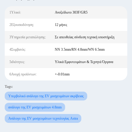
1Υλικό:
Ανοξείδωτο 303F/GR5
2Εξουσιοδότηση:
12 μήνες
3Υπηρεσία μεταπώλησης:
Σε απευθείας σύνδεση τεχνική υποστήριξη
4Συμβατός:
NN 3.5mm/RN 4.8mm/WN 6.5mm
5ιδιότητες:
Υλικά Εμφυτευμάτων & Τεχνητά Όργανα
6Ανοχή προϊόντων:
+-0.01mm
Tags:
Υπερβολικό ανάλογο της EV μοσχευμάτων ακρίβειας
ανάλογο της EV μοσχευμάτων 4.8mm
Ανάλογο της EV μοσχευμάτων τεχνολογίας Astra